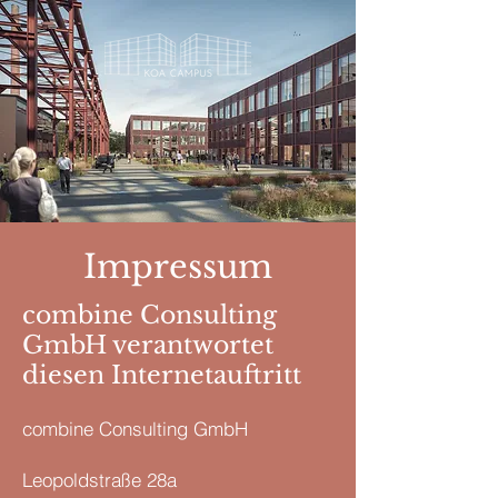
Impressum
combine Consulting
GmbH verantwortet
diesen Internetauftritt
combine Consulting GmbH
Leopoldstraße 28a